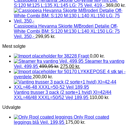
Cassiopeia Henanna Skjorte Off-White M/Print BM:
S:120 M:125 L:135 XL:145 LG: 75 Vejl. 419,-
369,00
kr.
Cassiopeia Hevanna Skjorte M/Broderi Detalje Off-
White Combi BM: S:120 M:130 L:140 XL:150 LG: 75
Vejl. 350,-
299,95
kr.
Mest solgte
Fragt
0,00
kr.
Steamer fra vanting
Vejl. 499,95
499,95
kr.
275,00
kr.
LYKKEPOSE 4 stk tøj -
overdele
200,00
kr.
Vanting trusser 3 pack (2 sorte+1 hvid) Xl=42/44
XXL=46/48 XXXL=50/52 Vejl 189,95
110,00
kr.
Udvalgte
Only Rool coated
leggings blå Vejl. 199,95
175,00
kr.