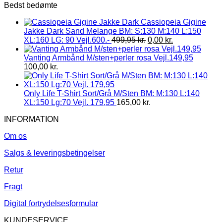
Bedst bedømte
Cassiopeia Gigine
Jakke Dark Sand Melange BM: S:130 M:140 L:150
XL:160 LG: 90 Vejl.600.-
499,95
kr.
0,00
kr.
Vanting Armbånd M/sten+perler rosa Vejl.149,95
100,00
kr.
Only Life T-Shirt Sort/Grå M/Sten BM: M:130 L:140
XL:150 Lg:70 Vejl. 179,95
165,00
kr.
INFORMATION
Om os
Salgs & leveringsbetingelser
Retur
Fragt
Digital fortrydelsesformular
KUNDESERVICE