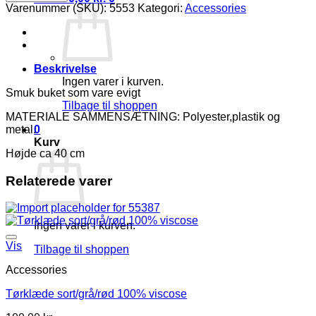
Buket
Varenummer (SKU):
5553
Kategori:
Accessories
gul
Vejl.149,95
antal
Beskrivelse
Ingen varer i kurven.
Smuk buket som vare evigt
Tilbage til shoppen
MATERIALE SAMMENSÆTNING: Polyester,plastik og
metal.
0
Kurv
Højde ca 40 cm
Relaterede varer
Ingen varer i kurven.
Vis
Tilbage til shoppen
Accessories
Tørklæde sort/grå/rød 100% viscose