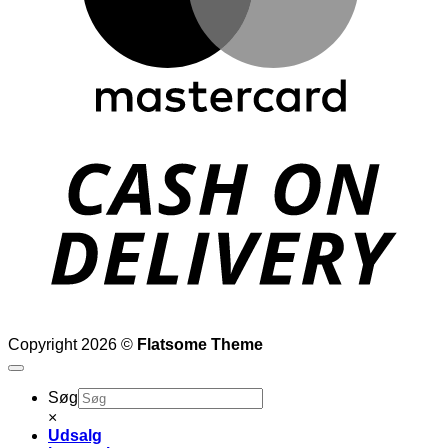
D
Copyright 2026 ©
Flatsome Theme
Søg
×
Udsalg