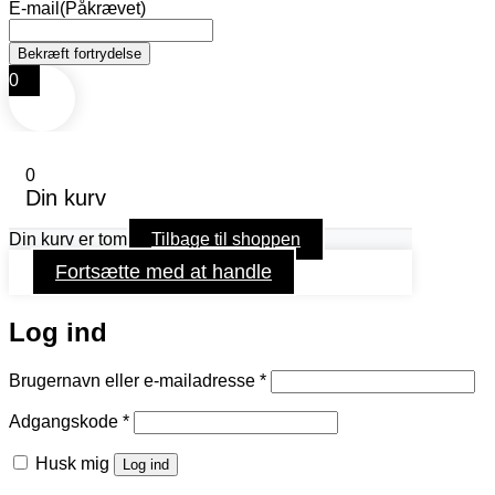
E-mail
(Påkrævet)
0
0
Din kurv
Din kurv er tom
Tilbage til shoppen
Fortsætte med at handle
Log ind
Påkrævet
Brugernavn eller e-mailadresse
*
Påkrævet
Adgangskode
*
Husk mig
Log ind