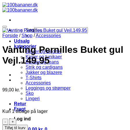
Fortsæt
til
indhold
Søg
Forside
/
Shop
/
Accessories
×
Udsalg
kategorier
Vanting Pernilles Buket gul
Bluser og skjorter
Kjoler og tunikaer
Vejl.149,95
Bukser og jeans
Strik og cardigans
Jakker og blazere
T-Shirts
Accessories
Leggings og strømper
99,00
kr.
Sko
Lingeri
Retur
Fragt
Kun 1 tilbage på lager
Log ind
Vanting
Pernilles
Tilføj til kurv
Kurv /
0,00
kr.
0