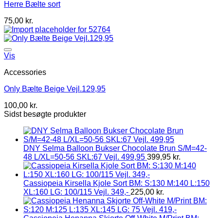
Herre Bælte sort
75,00
kr.
Vis
Accessories
Only Bælte Beige Vejl.129,95
100,00
kr.
Sidst besøgte produkter
DNY Selma Balloon Bukser Chocolate Brun S/M=42-
48 L/XL=50-56 SKL:67 Vejl. 499,95
399,95
kr.
Cassiopeia Kirsella Kjole Sort BM: S:130 M:140 L:150
XL:160 LG: 100/115 Vejl. 349,-
225,00
kr.