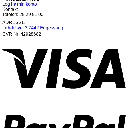
Log in/ min konto
Kontakt
Telefon: 28 29 81 00
ADRESSE
Løhdesvej 3 7442 Engesvang
CVR Nr: 42928682
V
P