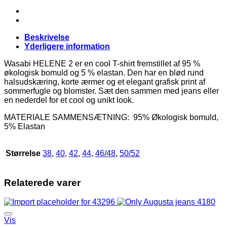
Shirt
Hvid
M/Rød
Print
Beskrivelse
BM:
Yderligere information
38:110
40:115
Wasabi HELENE 2 er en cool T-shirt fremstillet af 95 %
42:120
økologisk bomuld og 5 % elastan. Den har en blød rund
44:125
halsudskæring, korte ærmer og et elegant grafisk print af
46/48:135
sommerfugle og blomster. Sæt den sammen med jeans eller
50/52:145
en nederdel for et cool og unikt look.
LG:75
MATERIALE SAMMENSÆTNING: 95% Økologisk bomuld,
Vejl.
5% Elastan
169,95
antal
Størrelse
38
,
40
,
42
,
44
,
46/48
,
50/52
Relaterede varer
Vis