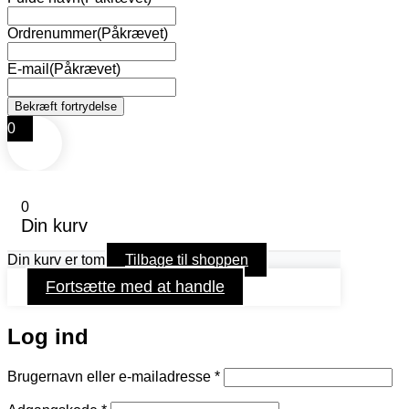
Ordrenummer
(Påkrævet)
E-mail
(Påkrævet)
0
0
Din kurv
Din kurv er tom
Tilbage til shoppen
Fortsætte med at handle
Log ind
Påkrævet
Brugernavn eller e-mailadresse
*
Påkrævet