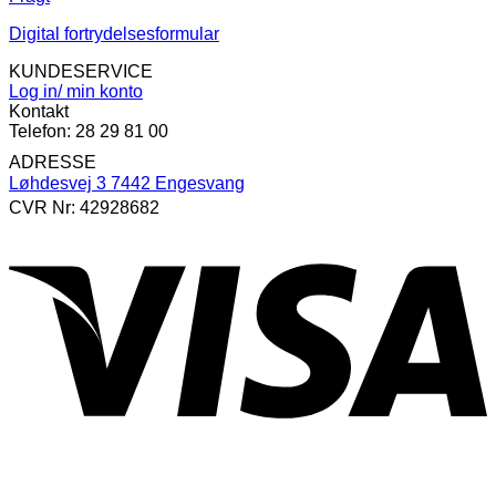
Digital fortrydelsesformular
KUNDESERVICE
Log in/ min konto
Kontakt
Telefon: 28 29 81 00
ADRESSE
Løhdesvej 3 7442 Engesvang
CVR Nr: 42928682
V
P