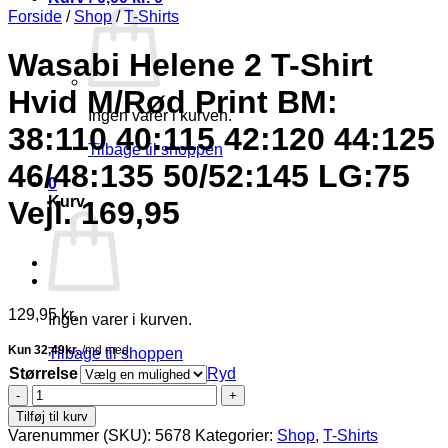
Forside
/
Shop
/
T-Shirts
Wasabi Helene 2 T-Shirt
Hvid M/Rød Print BM:
Ingen varer i kurven.
38:110 40:115 42:120 44:125
Tilbage til shoppen
46/48:135 50/52:145 LG:75
0
Kurv
Vejl. 169,95
129,95
kr.
Ingen varer i kurven.
Tilbage til shoppen
Størrelse
Ryd
Wasabi
Helene
Tilføj til kurv
2
Varenummer (SKU):
5678
Kategorier:
Shop
,
T-Shirts
T-