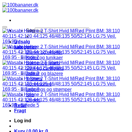
Fortsæt
til
indhold
Søg
×
Udsalg
kategorier
Bluser og skjorter
Kjoler og tunikaer
Bukser og jeans
Strik og cardigans
Jakker og blazere
T-Shirts
Accessories
Leggings og strømper
Sko
Lingeri
Retur
Fragt
Log ind
Kurv /
0,00
kr.
0