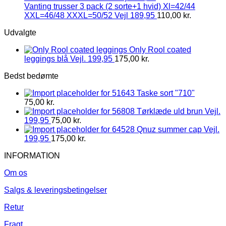
Vanting trusser 3 pack (2 sorte+1 hvid) Xl=42/44
XXL=46/48 XXXL=50/52 Vejl 189,95
110,00
kr.
Udvalgte
Only Rool coated
leggings blå Vejl. 199,95
175,00
kr.
Bedst bedømte
Taske sort "710"
75,00
kr.
Tørklæde uld brun Vejl.
199,95
75,00
kr.
Qnuz summer cap Vejl.
199,95
175,00
kr.
INFORMATION
Om os
Salgs & leveringsbetingelser
Retur
Fragt