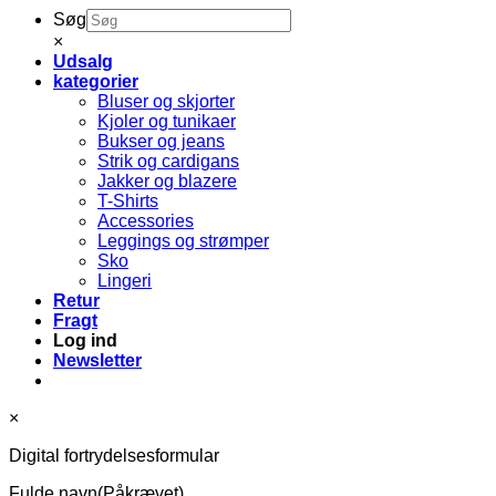
Søg
×
Udsalg
kategorier
Bluser og skjorter
Kjoler og tunikaer
Bukser og jeans
Strik og cardigans
Jakker og blazere
T-Shirts
Accessories
Leggings og strømper
Sko
Lingeri
Retur
Fragt
Log ind
Newsletter
×
Digital fortrydelsesformular
Fulde navn
(Påkrævet)