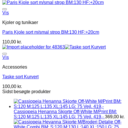
Vis
Kjoler og tunikaer
Paris Kjole sort m/smal strop BM:130 HF:+20cm
110,00
kr.
Vis
Accessories
Taske sort Kurvert
100,00
kr.
Sidst besøgte produkter
Cassiopeia Henanna Skjorte Off-White M/Print BM:
S:120 M:125 L:135 XL:145 LG: 75 Vejl. 419,-
369,00
kr.