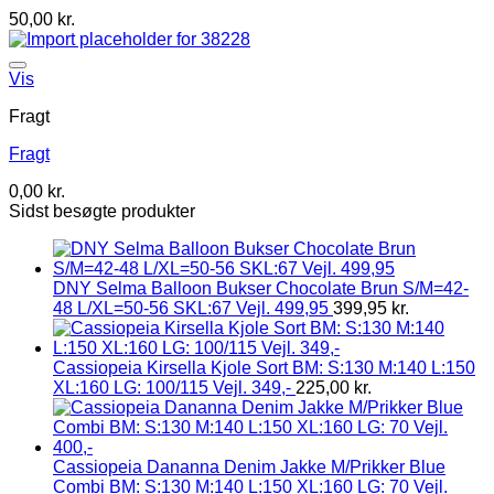
50,00
kr.
Vis
Fragt
Fragt
0,00
kr.
Sidst besøgte produkter
DNY Selma Balloon Bukser Chocolate Brun S/M=42-
48 L/XL=50-56 SKL:67 Vejl. 499,95
399,95
kr.
Cassiopeia Kirsella Kjole Sort BM: S:130 M:140 L:150
XL:160 LG: 100/115 Vejl. 349,-
225,00
kr.
Cassiopeia Dananna Denim Jakke M/Prikker Blue
Combi BM: S:130 M:140 L:150 XL:160 LG: 70 Vejl.