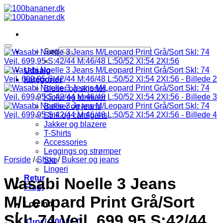
Fortsæt
til
indhold
Søg
×
Udsalg
kategorier
Bluser og skjorter
Kjoler og tunikaer
Bukser og jeans
Strik og cardigans
Jakker og blazere
T-Shirts
Accessories
Leggings og strømper
Forside
/
Shop
/
Bukser og jeans
Sko
Lingeri
Retur
Wasabi Noelle 3 Jeans
Fragt
M/Leopard Print Grå/Sort
Log ind
Skl: 74 Vejl. 699,95 S:42/44
Kurv /
0,00
kr.
0