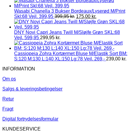
Wasabi Chanella 3 Bukser Bordeaux/Lyserød M/Print
Skl:68 Vejl. 399,95
399,95
kr.
175,00
kr.
DNY Novi Capri Jeans Twill M/Sløjfe Grøn SKL:68
Vejl. 599,95
299,95
kr.
Cassiopeia Zohra Kortærmet Bluse M/Elastik Sort BM:
S:120 M:130 L:140 XL:150 Lg:78 Vejl. 269,-
239,00
kr.
INFORMATION
Om os
Salgs & leveringsbetingelser
Retur
Fragt
Digital fortrydelsesformular
KUNDESERVICE