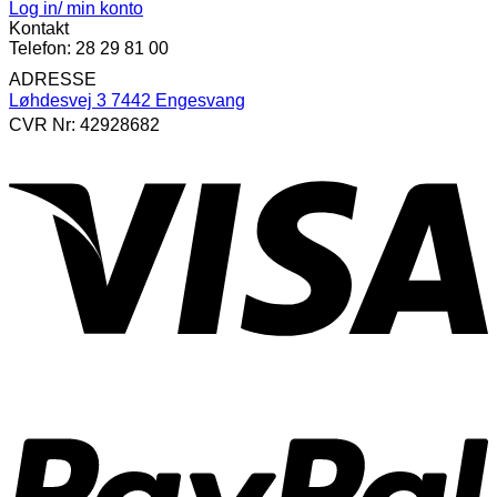
Log in/ min konto
Kontakt
Telefon: 28 29 81 00
ADRESSE
Løhdesvej 3 7442 Engesvang
CVR Nr: 42928682
V
P