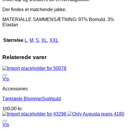
Xl:54
Der findes et matchende jakke.
2Xl:56
antal
MATERIALLE SAMMENSÆTNING: 97% Bomuld, 3%
Elastan
Størrelse
L
,
M
,
S
,
XL
,
XXL
Relaterede varer
Vis
Accessories
Tørklæde Blomme/Sort/guld
100,00
kr.
Vis