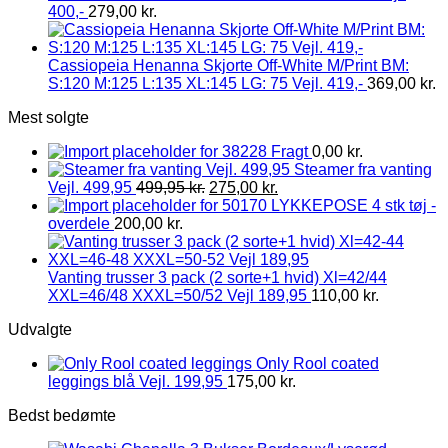
400,-
279,00
kr.
Cassiopeia Henanna Skjorte Off-White M/Print BM:
S:120 M:125 L:135 XL:145 LG: 75 Vejl. 419,-
369,00
kr.
Mest solgte
Fragt
0,00
kr.
Steamer fra vanting
Vejl. 499,95
499,95
kr.
275,00
kr.
LYKKEPOSE 4 stk tøj -
overdele
200,00
kr.
Vanting trusser 3 pack (2 sorte+1 hvid) Xl=42/44
XXL=46/48 XXXL=50/52 Vejl 189,95
110,00
kr.
Udvalgte
Only Rool coated
leggings blå Vejl. 199,95
175,00
kr.
Bedst bedømte