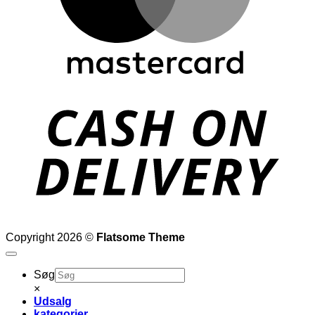
D
Copyright 2026 ©
Flatsome Theme
Søg
×
Udsalg
kategorier