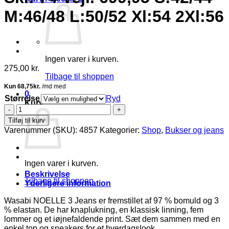
M:46/48 L:50/52 Xl:54 2Xl:56
Ingen varer i kurven.
275,00
kr.
Tilbage til shoppen
0
Størrelse
Ryd
Kurv
Wasabi
Noelle
Tilføj til kurv
3
Varenummer (SKU):
4857
Kategorier:
Shop
,
Bukser og jeans
Jeans
M/Leopard
Print
Grå/Sort
Ingen varer i kurven.
Skl:
Beskrivelse
Tilbage til shoppen
74
Yderligere information
Vejl.
699,95
Wasabi NOELLE 3 Jeans er fremstillet af 97 % bomuld og 3
S:42/44
% elastan. De har knaplukning, en klassisk linning, fem
M:46/48
lommer og et iøjnefaldende print. Sæt dem sammen med en
L:50/52
enkel top og sneakers for et hverdagslook.