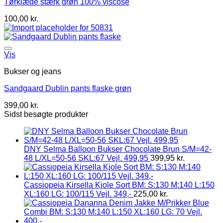
Tørklæde stærk grøn 100% viscose
100,00
kr.
Vis
Bukser og jeans
Sandgaard Dublin pants flaske grøn
399,00
kr.
Sidst besøgte produkter
DNY Selma Balloon Bukser Chocolate Brun S/M=42-
48 L/XL=50-56 SKL:67 Vejl. 499,95
399,95
kr.
Cassiopeia Kirsella Kjole Sort BM: S:130 M:140 L:150
XL:160 LG: 100/115 Vejl. 349,-
225,00
kr.