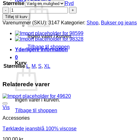
Størrelse
Ryd
Wasabi
Sina
Tilføj til kurv
buks
Varenummer (SKU):
3147
Kategorier:
Shop
,
Bukser og jeans
navy
Lg:78
Ingen varer i kurven.
antal
Tilbage til shoppen
Yderligere information
0
Kurv
Størrelse
L
,
M
,
S
,
XL
Relaterede varer
Ingen varer i kurven.
Vis
Tilbage til shoppen
Accessories
Tørklæde jeansblå 100% viscose
100,00
kr.