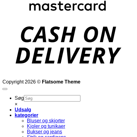
D
Copyright 2026 ©
Flatsome Theme
Søg
×
Udsalg
kategorier
Bluser og skjorter
Kjoler og tunikaer
Bukser og jeans