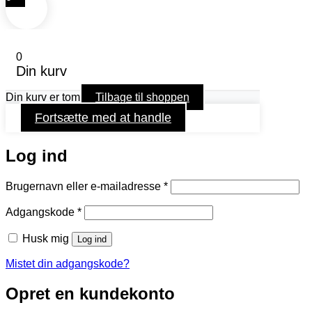
0
Din kurv
Din kurv er tom
Tilbage til shoppen
Fortsætte med at handle
Log ind
Påkrævet
Brugernavn eller e-mailadresse
*
Påkrævet
Adgangskode
*
Husk mig
Log ind
Mistet din adgangskode?
Opret en kundekonto