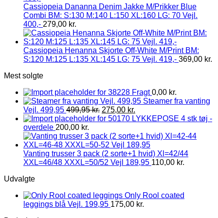
Cassiopeia Dananna Denim Jakke M/Prikker Blue
Combi BM: S:130 M:140 L:150 XL:160 LG: 70 Vejl.
400,-
279,00
kr.
Cassiopeia Henanna Skjorte Off-White M/Print BM:
S:120 M:125 L:135 XL:145 LG: 75 Vejl. 419,-
369,00
kr.
Mest solgte
Fragt
0,00
kr.
Steamer fra vanting
Vejl. 499,95
499,95
kr.
275,00
kr.
LYKKEPOSE 4 stk tøj -
overdele
200,00
kr.
Vanting trusser 3 pack (2 sorte+1 hvid) Xl=42/44
XXL=46/48 XXXL=50/52 Vejl 189,95
110,00
kr.
Udvalgte
Only Rool coated
leggings blå Vejl. 199,95
175,00
kr.