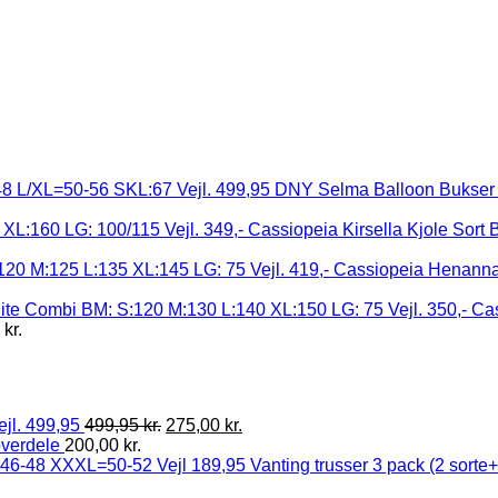
DNY Selma Balloon Bukser 
Cassiopeia Kirsella Kjole Sort
Cassiopeia Henanna 
Cas
5
kr.
ejl. 499,95
499,95
kr.
275,00
kr.
overdele
200,00
kr.
Vanting trusser 3 pack (2 sort