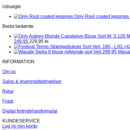
Udvalgte
Only Rool coated leggings 
Bedst bedømte
249,95
229,95
kr.
Wasab
INFORMATION
Om os
Salgs & leveringsbetingelser
Retur
Fragt
Digital fortrydelsesformular
KUNDESERVICE
Log in/ min konto