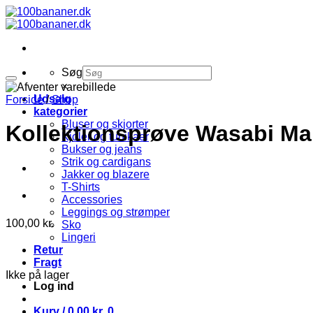
Fortsæt
til
indhold
Søg
×
Udsalg
Forside
/
Shop
kategorier
Bluser og skjorter
Kollektionsprøve Wasabi Marl
Kjoler og tunikaer
Bukser og jeans
Strik og cardigans
Jakker og blazere
T-Shirts
Accessories
Leggings og strømper
100,00
kr.
Sko
Lingeri
Retur
Fragt
Ikke på lager
Log ind
Kurv /
0,00
kr.
0