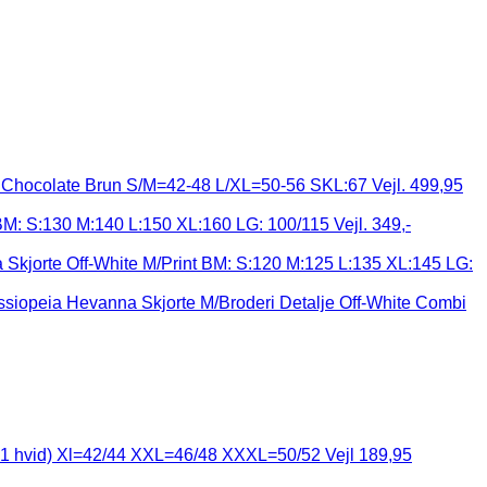
Chocolate Brun S/M=42-48 L/XL=50-56 SKL:67 Vejl. 499,95
 BM: S:130 M:140 L:150 XL:160 LG: 100/115 Vejl. 349,-
Skjorte Off-White M/Print BM: S:120 M:125 L:135 XL:145 LG:
siopeia Hevanna Skjorte M/Broderi Detalje Off-White Combi
e+1 hvid) Xl=42/44 XXL=46/48 XXXL=50/52 Vejl 189,95