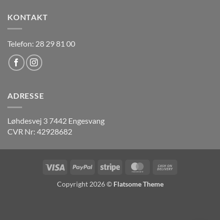
KONTAKT
Telefon: 28 29 81 00
ADRESSE
Løhdesvej 3 7442 Engesvang
CVR Nr: 42928682
Visa
PayPal
Stripe
MasterCard
Cash
On
Copyright 2026 ©
Flatsome Theme
Delivery