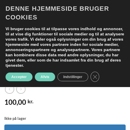
Fortsæt
DENNE HJEMMESIDE BRUGER
0
til
COOKIES
indhold
Vi bruger cookies til at tilpasse vores indhold og annoncer,
til at vise dig funktioner til sociale medier og til at analysere
vores trafik. Vi deler også oplysninger om din brug af vores
hjemmeside med vores partnere inden for sociale medier,
FORSIDE
/
SHOP
annonceringspartnere og analysepartnere. Vores partnere
Kollektionsprøve Wasabi Marlon 2 Hvid
kan kombinere disse data med andre oplysninger, du har
givet dem, eller som de har indsamlet fra din brug af deres
T-Shirt M/Broderi Anglaise Rund Hals Str.
tjenester.
M
CLOSE GDPR CO
Accepter
Afvis
Indstillinger
100,00
kr.
Ikke på lager