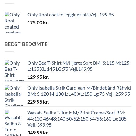
Only Rool coated leggings blå Vejl. 199,95
175,00
kr.
BEDST BEDØMTE
Only Bea T-Shirt M/Hjerte Sort BM: S:115 M:125
L:135 XL:145 LG:75 Vejl.149,95
129,95
kr.
Only Isabella Strik Cardigan M/Bindebånd Råhvid
BM: S:120 M:130 L:140 XL:150 Lg:75 Vejl. 259,95
229,95
kr.
Wasabi Saliha 3 Tunic M/Print Creme/Sort BM:
44:130 46/48:140 50/52:150 54/56:160 Lg:105
Vejl. 399,95
349,95
kr.