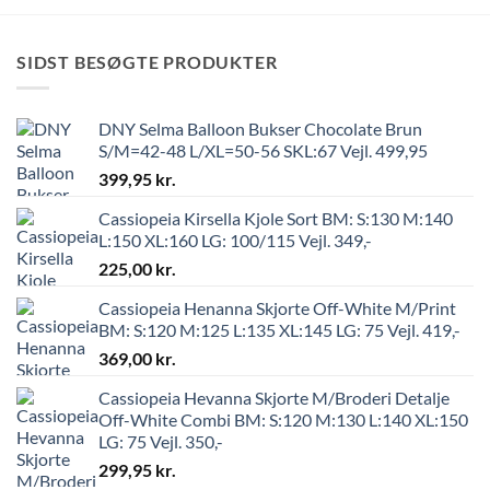
SIDST BESØGTE PRODUKTER
DNY Selma Balloon Bukser Chocolate Brun
S/M=42-48 L/XL=50-56 SKL:67 Vejl. 499,95
399,95
kr.
Cassiopeia Kirsella Kjole Sort BM: S:130 M:140
L:150 XL:160 LG: 100/115 Vejl. 349,-
225,00
kr.
Cassiopeia Henanna Skjorte Off-White M/Print
BM: S:120 M:125 L:135 XL:145 LG: 75 Vejl. 419,-
369,00
kr.
Cassiopeia Hevanna Skjorte M/Broderi Detalje
Off-White Combi BM: S:120 M:130 L:140 XL:150
LG: 75 Vejl. 350,-
299,95
kr.