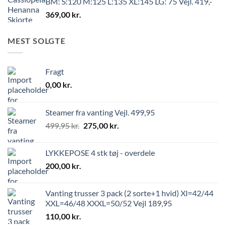
BM: S:120 M:125 L:135 XL:145 LG: 75 Vejl. 419,-
369,00
kr.
MEST SOLGTE
Fragt
0,00
kr.
Steamer fra vanting Vejl. 499,95
499,95
kr.
275,00
kr.
LYKKEPOSE 4 stk tøj - overdele
200,00
kr.
Vanting trusser 3 pack (2 sorte+1 hvid) Xl=42/44
XXL=46/48 XXXL=50/52 Vejl 189,95
110,00
kr.