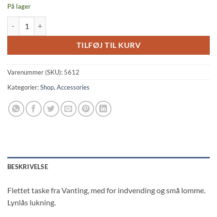
På lager
Vanting Flettet Taske M/Lynlås Sand Vejl.209,95 antal
TILFØJ TIL KURV
Varenummer (SKU):
5612
Kategorier:
Shop
,
Accessories
BESKRIVELSE
Flettet taske fra Vanting, med for indvending og små lomme.
Lynlås lukning.