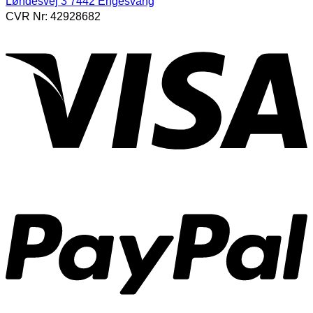
Løhdesvej 3 7442 Engesvang
CVR Nr: 42928682
V
P