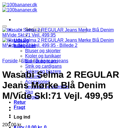
Fortsæt
til
indhold
Søg
×
Udsalg
kategorier
Bluser og skjorter
Kjoler og tunikaer
Forside
/
Shop
/
Bukser og jeans
Bukser og jeans
Strik og cardigans
Jakker og blazere
Wasabi Selma 2 REGULAR
T-Shirts
Accessories
Jeans Mørke Blå Denim
Leggings og strømper
Sko
M/Vide Skl:71 Vejl. 499,95
Lingeri
Retur
Fragt
Log ind
200,00
kr.
Kurv /
0,00
kr.
0