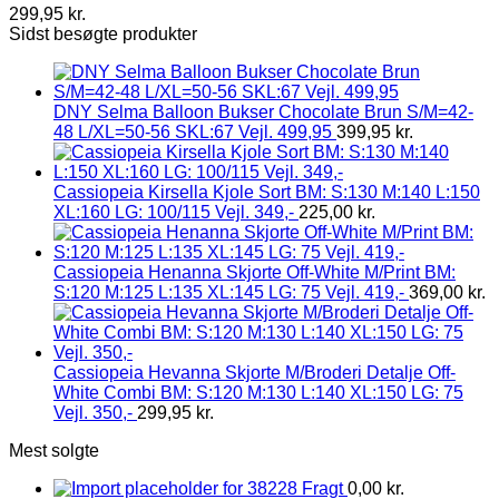
299,95
kr.
Sidst besøgte produkter
DNY Selma Balloon Bukser Chocolate Brun S/M=42-
48 L/XL=50-56 SKL:67 Vejl. 499,95
399,95
kr.
Cassiopeia Kirsella Kjole Sort BM: S:130 M:140 L:150
XL:160 LG: 100/115 Vejl. 349,-
225,00
kr.
Cassiopeia Henanna Skjorte Off-White M/Print BM:
S:120 M:125 L:135 XL:145 LG: 75 Vejl. 419,-
369,00
kr.
Cassiopeia Hevanna Skjorte M/Broderi Detalje Off-
White Combi BM: S:120 M:130 L:140 XL:150 LG: 75
Vejl. 350,-
299,95
kr.
Mest solgte
Fragt
0,00
kr.