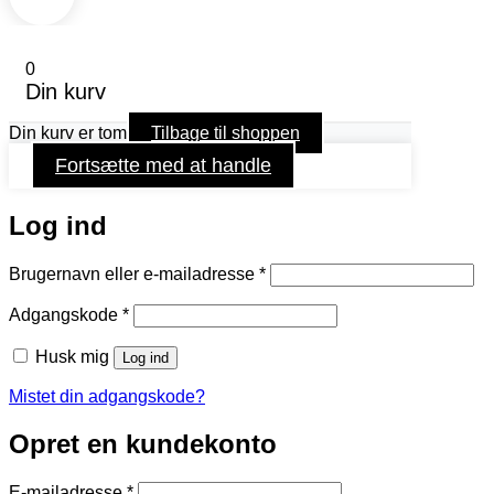
0
Din kurv
Din kurv er tom
Tilbage til shoppen
Fortsætte med at handle
Log ind
Påkrævet
Brugernavn eller e-mailadresse
*
Påkrævet
Adgangskode
*
Husk mig
Log ind
Mistet din adgangskode?
Opret en kundekonto
Påkrævet
E-mailadresse
*