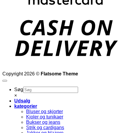
D
Copyright 2026 ©
Flatsome Theme
Søg
×
Udsalg
kategorier
Bluser og skjorter
Kjoler og tunikaer
Bukser og jeans
Strik og cardigans
Jakker og blazere