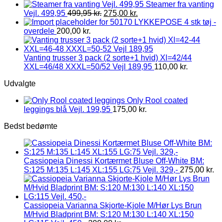
Steamer fra vanting
Vejl. 499,95
499,95
kr.
275,00
kr.
LYKKEPOSE 4 stk tøj -
overdele
200,00
kr.
Vanting trusser 3 pack (2 sorte+1 hvid) Xl=42/44
XXL=46/48 XXXL=50/52 Vejl 189,95
110,00
kr.
Udvalgte
Only Rool coated
leggings blå Vejl. 199,95
175,00
kr.
Bedst bedømte
Cassiopeia Dinessi Kortærmet Bluse Off-White BM:
S:125 M:135 L:145 XL:155 LG:75 Vejl. 329,-
275,00
kr.
Cassiopeia Varianna Skjorte-Kjole M/Hør Lys Brun
M/Hvid Bladprint BM: S:120 M:130 L:140 XL:150