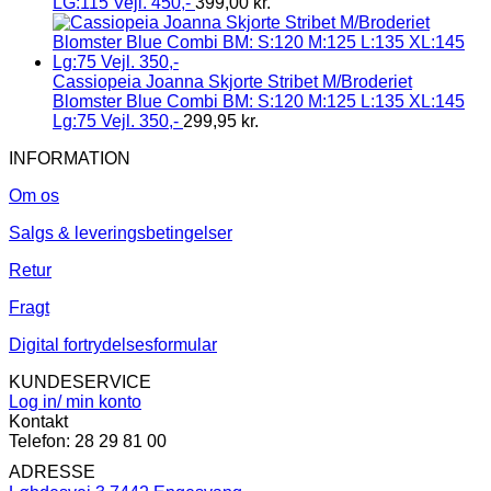
LG:115 Vejl. 450,-
399,00
kr.
Cassiopeia Joanna Skjorte Stribet M/Broderiet
Blomster Blue Combi BM: S:120 M:125 L:135 XL:145
Lg:75 Vejl. 350,-
299,95
kr.
INFORMATION
Om os
Salgs & leveringsbetingelser
Retur
Fragt
Digital fortrydelsesformular
KUNDESERVICE
Log in/ min konto
Kontakt
Telefon: 28 29 81 00
ADRESSE