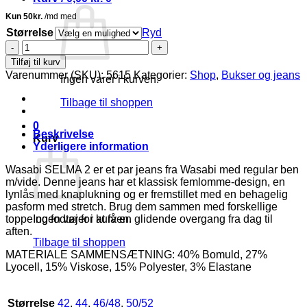
Størrelse
Ryd
Wasabi
Selma
Tilføj til kurv
2
Varenummer (SKU):
5615
Kategorier:
Shop
,
Bukser og jeans
Ingen varer i kurven.
REGULAR
Jeans
Tilbage til shoppen
Mørke
Blå
0
Denim
Beskrivelse
Kurv
M/Vide
Yderligere information
Skl:71
Vejl.
Wasabi SELMA 2 er et par jeans fra Wasabi med regular ben
499,95
m/vide. Denne jeans har et klassisk femlomme-design, en
antal
lynlås med knaplukning og er fremstillet med en behagelig
pasform med stretch. Brug dem sammen med forskellige
toppe og fodtøj for at få en glidende overgang fra dag til
Ingen varer i kurven.
aften.
Tilbage til shoppen
MATERIALE SAMMENSÆTNING: 40% Bomuld, 27%
Lyocell, 15% Viskose, 15% Polyester, 3% Elastane
Størrelse
42
,
44
,
46/48
,
50/52