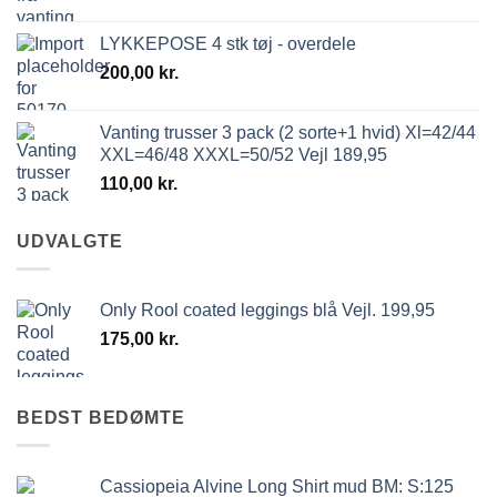
LYKKEPOSE 4 stk tøj - overdele
200,00
kr.
Vanting trusser 3 pack (2 sorte+1 hvid) Xl=42/44
XXL=46/48 XXXL=50/52 Vejl 189,95
110,00
kr.
UDVALGTE
Only Rool coated leggings blå Vejl. 199,95
175,00
kr.
BEDST BEDØMTE
Cassiopeia Alvine Long Shirt mud BM: S:125