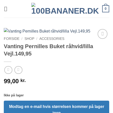
Fortsæt
0
til
indhold
FORSIDE
/
SHOP
/
ACCESSORIES
Vanting Pernilles Buket råhvid/lilla
Vejl.149,95
99,00
kr.
Ikke på lager
Modtag en e-mail hvis størrelsen kommer på lager
igen