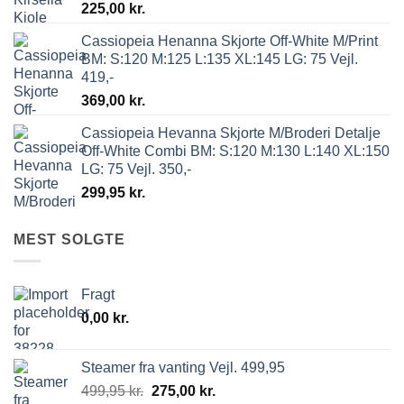
225,00
kr.
Cassiopeia Henanna Skjorte Off-White M/Print
BM: S:120 M:125 L:135 XL:145 LG: 75 Vejl.
419,-
369,00
kr.
Cassiopeia Hevanna Skjorte M/Broderi Detalje
Off-White Combi BM: S:120 M:130 L:140 XL:150
LG: 75 Vejl. 350,-
299,95
kr.
MEST SOLGTE
Fragt
0,00
kr.
Steamer fra vanting Vejl. 499,95
499,95
kr.
275,00
kr.