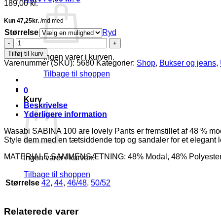
189,00
kr.
Størrelse
Ryd
Wasabi
Sabina
Tilføj til kurv
Ingen varer i kurven.
100
Varenummer (SKU):
5680
Kategorier:
Shop
,
Bukser og jeans
,
Bukser
Tilbage til shoppen
M/Modal
Brun
0
SKL.
Kurv
61
Beskrivelse
Vejl.
Yderligere information
349,95
antal
Wasabi SABINA 100 are lovely Pants er fremstillet af 48 % mod
Style dem med en tætsiddende top og sandaler for et elegant l
MATERIALE SAMMENSÆTNING: 48% Modal, 48% Polyester,
Ingen varer i kurven.
Tilbage til shoppen
Størrelse
42
,
44
,
46/48
,
50/52
Relaterede varer