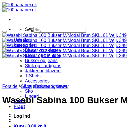
Fortsæt
til
indhold
Søg
×
Udsalg
kategorier
Bluser og skjorter
Kjoler og tunikaer
Bukser og jeans
Strik og cardigans
Jakker og blazere
T-Shirts
Accessories
Leggings og strømper
Forside
/
Shop
/
Bukser og jeans
Sko
Lingeri
Wasabi Sabina 100 Bukser M/
Retur
Fragt
Log ind
Kurv /
0,00
kr.
0