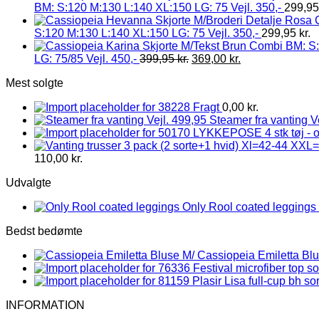
BM: S:120 M:130 L:140 XL:150 LG: 75 Vejl. 350,-
299,9
S:120 M:130 L:140 XL:150 LG: 75 Vejl. 350,-
299,95
kr.
LG: 75/85 Vejl. 450,-
399,95
kr.
369,00
kr.
Mest solgte
Fragt
0,00
kr.
Steamer fra vanting V
LYKKEPOSE 4 stk tøj - 
110,00
kr.
Udvalgte
Only Rool coated leggings 
Bedst bedømte
Cassiopeia Emiletta Blu
Festival microfiber top
Plasir Lisa full-cup bh sor
INFORMATION