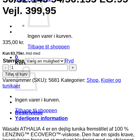
Vejl. 399,95
Ingen varer i kurven.
335,00
kr.
Tilbage til shoppen
0
Størrelse
Ryd
Kurv
Wasabi
Athalia
Tilføj til kurv
4
Varenummer (SKU):
5681
Kategorier:
Shop
,
Kjoler og
Tunic
tunikaer
Bladprint
Sort/Creme/Bordeaux/Rosa
Ingen varer i kurven.
BM:
44:125
Tilbage til shoppen
46/48:135
Beskrivelse
50/52:145
Yderligere information
54/56:155
LG:95
Wasabi ATHALIA 4 er en dejlig tunika fremstillet af 100 %
Vejl.
LENZING™ ECOVERO™-viskose. Den har en spids krave,
399,95