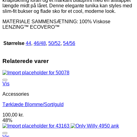
knaplukning foran og et markant bladprint med en afslappet
antal
længde midt på låret. Denne elegante tunika kan styles med
slim-fit bukser og flade sko for et cool, moderne look.
MATERIALE SAMMENSÆTNING: 100% Viskose
LENZING™ ECOVERO™
Størrelse
44
,
46/48
,
50/52
,
54/56
Relaterede varer
Vis
Accessories
Tørklæde Blomme/Sort/guld
100,00
kr.
48%
Vis