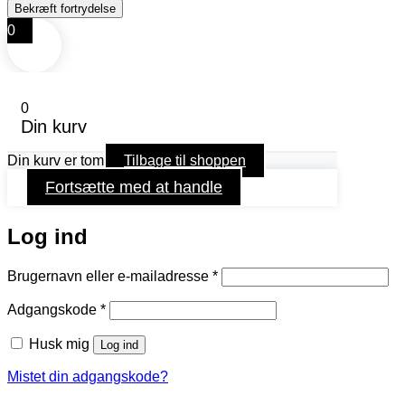
0
0
Din kurv
Din kurv er tom
Tilbage til shoppen
Fortsætte med at handle
Log ind
Påkrævet
Brugernavn eller e-mailadresse
*
Påkrævet
Adgangskode
*
Husk mig
Log ind
Mistet din adgangskode?