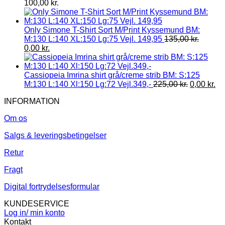
100,00
kr.
Only Simone T-Shirt Sort M/Print Kyssemund BM:
M:130 L:140 XL:150 Lg:75 Vejl. 149,95
135,00
kr.
0,00
kr.
Cassiopeia Imrina shirt grå/creme strib BM: S:125
M:130 L:140 Xl:150 Lg:72 Vejl.349,-
225,00
kr.
0,00
kr.
INFORMATION
Om os
Salgs & leveringsbetingelser
Retur
Fragt
Digital fortrydelsesformular
KUNDESERVICE
Log in/ min konto
Kontakt