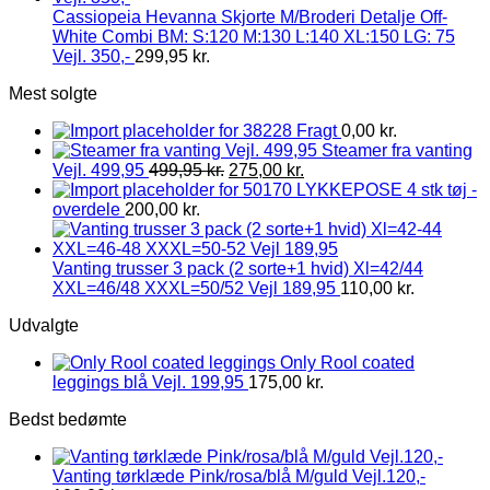
Cassiopeia Hevanna Skjorte M/Broderi Detalje Off-
White Combi BM: S:120 M:130 L:140 XL:150 LG: 75
Vejl. 350,-
299,95
kr.
Mest solgte
Fragt
0,00
kr.
Steamer fra vanting
Vejl. 499,95
499,95
kr.
275,00
kr.
LYKKEPOSE 4 stk tøj -
overdele
200,00
kr.
Vanting trusser 3 pack (2 sorte+1 hvid) Xl=42/44
XXL=46/48 XXXL=50/52 Vejl 189,95
110,00
kr.
Udvalgte
Only Rool coated
leggings blå Vejl. 199,95
175,00
kr.
Bedst bedømte
Vanting tørklæde Pink/rosa/blå M/guld Vejl.120,-