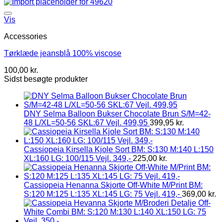
Vis
Accessories
Tørklæde jeansblå 100% viscose
100,00
kr.
Sidst besøgte produkter
DNY Selma Balloon Bukser Chocolate Brun S/M=42-
48 L/XL=50-56 SKL:67 Vejl. 499,95
399,95
kr.
Cassiopeia Kirsella Kjole Sort BM: S:130 M:140 L:150
XL:160 LG: 100/115 Vejl. 349,-
225,00
kr.
Cassiopeia Henanna Skjorte Off-White M/Print BM:
S:120 M:125 L:135 XL:145 LG: 75 Vejl. 419,-
369,00
kr.