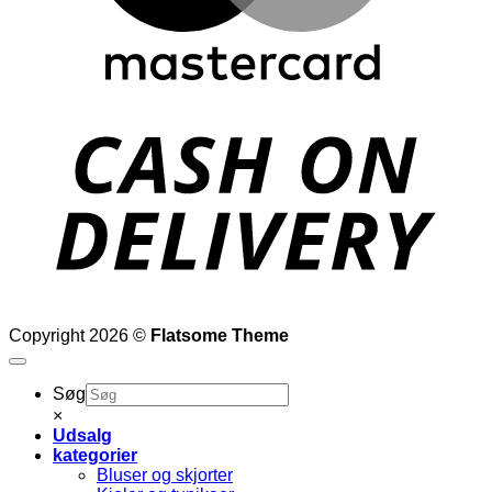
D
Copyright 2026 ©
Flatsome Theme
Søg
×
Udsalg
kategorier
Bluser og skjorter