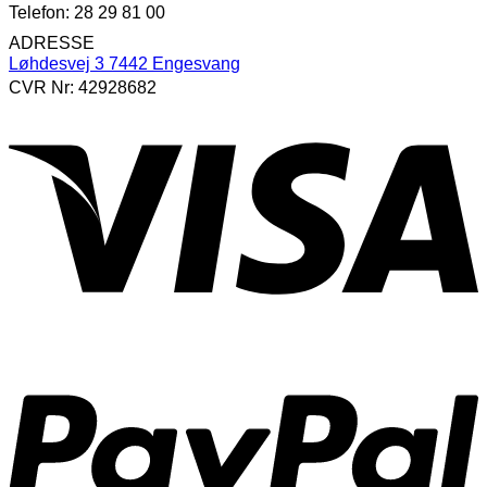
Telefon: 28 29 81 00
ADRESSE
Løhdesvej 3 7442 Engesvang
CVR Nr: 42928682
V
P