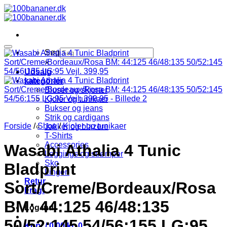
Fortsæt
til
indhold
Søg
×
Udsalg
kategorier
Bluser og skjorter
Kjoler og tunikaer
Bukser og jeans
Strik og cardigans
Forside
/
Shop
/
Kjoler og tunikaer
Jakker og blazere
T-Shirts
Accessories
Wasabi Athalia 4 Tunic
Leggings og strømper
Sko
Bladprint
Lingeri
Retur
Sort/Creme/Bordeaux/Rosa
Fragt
BM: 44:125 46/48:135
Log ind
50/52:145 54/56:155 LG:95
Kurv /
0,00
kr.
0