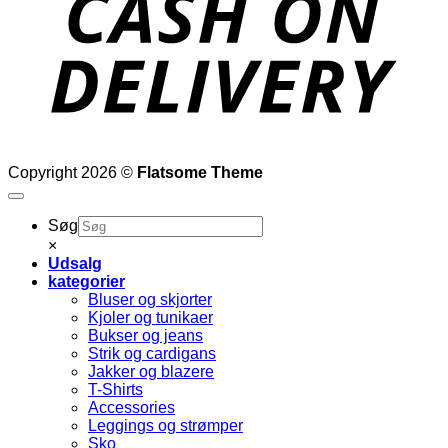
Copyright 2026 ©
Flatsome Theme
Søg
×
Udsalg
kategorier
Bluser og skjorter
Kjoler og tunikaer
Bukser og jeans
Strik og cardigans
Jakker og blazere
T-Shirts
Accessories
Leggings og strømper
Sko