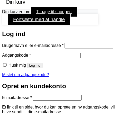
Din kurv
Din kurv er tom
Tilbage til shoppen
Fortsætte med at handle
Log ind
Påkrævet
Brugernavn eller e-mailadresse
*
Påkrævet
Adgangskode
*
Husk mig
Log ind
Mistet din adgangskode?
Opret en kundekonto
Påkrævet
E-mailadresse
*
Et link til en side, hvor du kan oprette en ny adgangskode, vil
blive sendt til din e-mailadresse.