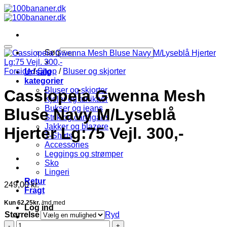
Fortsæt
til
indhold
Søg
×
Forside
/
Shop
/
Bluser og skjorter
Udsalg
kategorier
Bluser og skjorter
Cassiopeia Gwenna Mesh
Kjoler og tunikaer
Bukser og jeans
Bluse Navy M/Lyseblå
Strik og cardigans
Jakker og blazere
Hjerter Lg:75 Vejl. 300,-
T-Shirts
Accessories
Leggings og strømper
Sko
Lingeri
Retur
249,00
kr.
Fragt
Log ind
Størrelse
Ryd
Cassiopeia
Kurv /
0,00
kr.
0