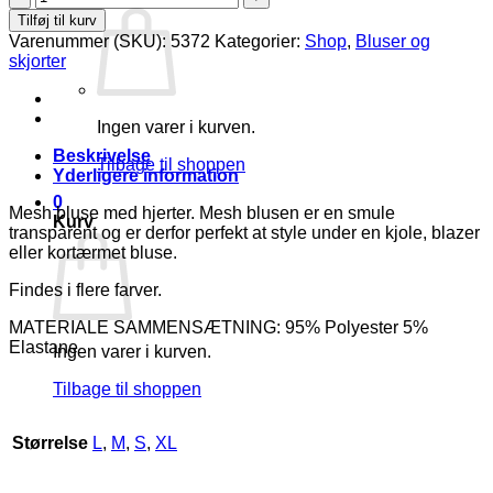
Gwenna
Tilføj til kurv
Mesh
Varenummer (SKU):
5372
Kategorier:
Shop
,
Bluser og
Bluse
skjorter
Navy
M/Lyseblå
Hjerter
Ingen varer i kurven.
Lg:75
Vejl.
Beskrivelse
Tilbage til shoppen
300,-
Yderligere information
antal
0
Mesh bluse med hjerter. Mesh blusen er en smule
Kurv
transparent og er derfor perfekt at style under en kjole, blazer
eller kortærmet bluse.
Findes i flere farver.
MATERIALE SAMMENSÆTNING: 95% Polyester 5%
Elastane
Ingen varer i kurven.
Tilbage til shoppen
Størrelse
L
,
M
,
S
,
XL