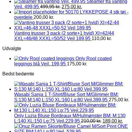
Steamer fra vanting
Vejl. 499,95
499,95
kr.
275,00
kr.
LYKKEPOSE 4 stk tøj -
overdele
200,00
kr.
Vanting trusser 3 pack (2 sorte+1 hvid) Xl=42/44
XXL=46/48 XXXL=50/52 Vejl 189,95
110,00
kr.
Udvalgte
Only Rool coated
leggings blå Vejl. 199,95
175,00
kr.
Bedst bedømte
Wasabi Sanja 1 T-Shirt/Bluse Sort M/Glimmer BM:
S:130 M:140 L:150 XL:160 Lg:80 Vejl.399,95
275,00
kr.
Only Luzia Bluse Bordeaux M/Hulmønster BM: M:130
L:140 XL:150 Lg:75 Vejl.229,95
210,00
kr.
189,00
kr.