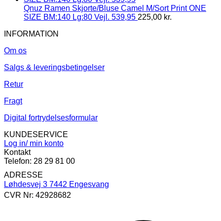
Qnuz Ramen Skjorte/Bluse Camel M/Sort Print ONE
SIZE BM:140 Lg:80 Vejl. 539,95
225,00
kr.
INFORMATION
Om os
Salgs & leveringsbetingelser
Retur
Fragt
Digital fortrydelsesformular
KUNDESERVICE
Log in/ min konto
Kontakt
Telefon: 28 29 81 00
ADRESSE
Løhdesvej 3 7442 Engesvang
CVR Nr: 42928682
V