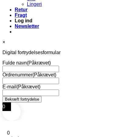
Lingeri
Retur
Fragt
Log ind
Newsletter
×
Digital fortrydelsesformular
Fulde navn
(Påkrævet)
Ordrenummer
(Påkrævet)
E-mail
(Påkrævet)
0
0