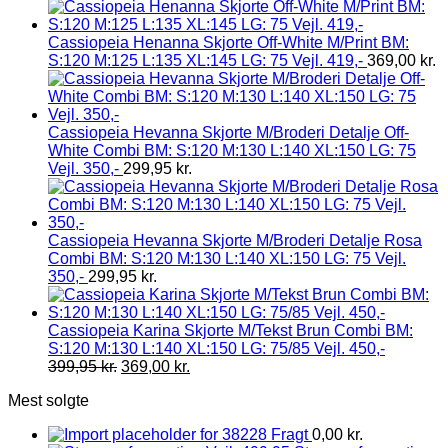
Cassiopeia Henanna Skjorte Off-White M/Print BM:
S:120 M:125 L:135 XL:145 LG: 75 Vejl. 419,-
369,00
kr.
Cassiopeia Hevanna Skjorte M/Broderi Detalje Off-
White Combi BM: S:120 M:130 L:140 XL:150 LG: 75
Vejl. 350,-
299,95
kr.
Cassiopeia Hevanna Skjorte M/Broderi Detalje Rosa
Combi BM: S:120 M:130 L:140 XL:150 LG: 75 Vejl.
350,-
299,95
kr.
Cassiopeia Karina Skjorte M/Tekst Brun Combi BM:
S:120 M:130 L:140 XL:150 LG: 75/85 Vejl. 450,-
399,95
kr.
369,00
kr.
Mest solgte
Fragt
0,00
kr.